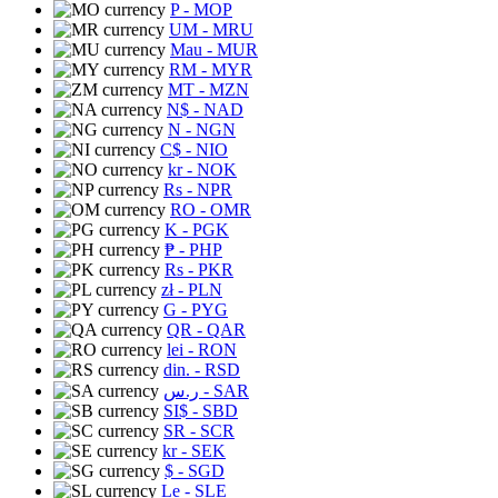
P
- MOP
UM
- MRU
Mau
- MUR
RM
- MYR
MT
- MZN
N$
- NAD
N
- NGN
C$
- NIO
kr
- NOK
Rs
- NPR
RO
- OMR
K
- PGK
₱
- PHP
Rs
- PKR
zł
- PLN
G
- PYG
QR
- QAR
lei
- RON
din.
- RSD
ر.س
- SAR
SI$
- SBD
SR
- SCR
kr
- SEK
$
- SGD
Le
- SLE