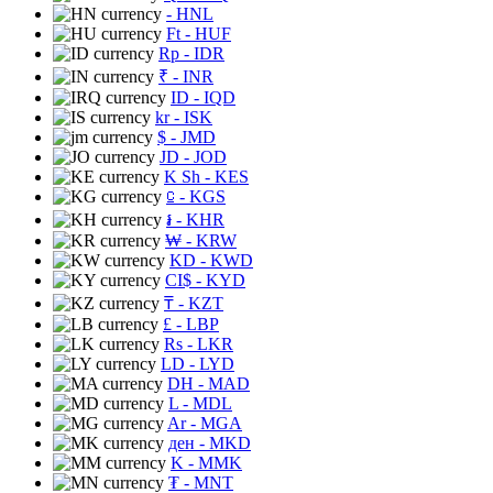
- HNL
Ft
- HUF
Rp
- IDR
₹
- INR
ID
- IQD
kr
- ISK
$
- JMD
JD
- JOD
K Sh
- KES
⃀
- KGS
៛
- KHR
₩
- KRW
KD
- KWD
CI$
- KYD
₸
- KZT
£
- LBP
Rs
- LKR
LD
- LYD
DH
- MAD
L
- MDL
Ar
- MGA
ден
- MKD
K
- MMK
₮
- MNT