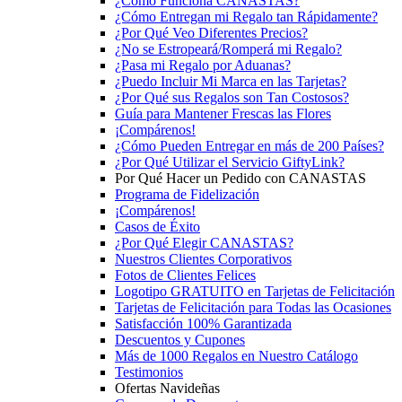
¿Cómo Funciona CANASTAS?
¿Cómo Entregan mi Regalo tan Rápidamente?
¿Por Qué Veo Diferentes Precios?
¿No se Estropeará/Romperá mi Regalo?
¿Pasa mi Regalo por Aduanas?
¿Puedo Incluir Mi Marca en las Tarjetas?
¿Por Qué sus Regalos son Tan Costosos?
Guía para Mantener Frescas las Flores
¡Compárenos!
¿Cómo Pueden Entregar en más de 200 Países?
¿Por Qué Utilizar el Servicio GiftyLink?
Por Qué Hacer un Pedido con CANASTAS
Programa de Fidelización
¡Compárenos!
Casos de Éxito
¿Por Qué Elegir CANASTAS?
Nuestros Clientes Corporativos
Fotos de Clientes Felices
Logotipo GRATUITO en Tarjetas de Felicitación
Tarjetas de Felicitación para Todas las Ocasiones
Satisfacción 100% Garantizada
Descuentos y Cupones
Más de 1000 Regalos en Nuestro Catálogo
Testimonios
Ofertas Navideñas