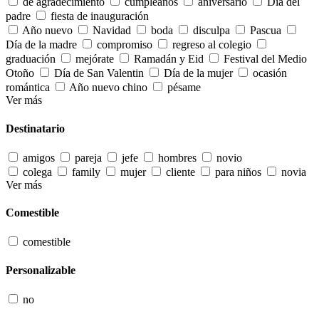
de agradecimiento
cumpleaños
aniversario
Día del
padre
fiesta de inauguración
Año nuevo
Navidad
boda
disculpa
Pascua
Día de la madre
compromiso
regreso al colegio
graduación
mejórate
Ramadán y Eid
Festival del Medio
Otoño
Día de San Valentin
Día de la mujer
ocasión
romántica
Año nuevo chino
pésame
Ver más
Destinatario
amigos
pareja
jefe
hombres
novio
colega
family
mujer
cliente
para niños
novia
Ver más
Comestible
comestible
Personalizable
no