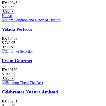
ID:
10846
$
199.95
Nuevo
Velada Perfecta
ID:
10499
$
749.95
Festín Gourmet
ID:
10139
$
94.95
Celebremos Nuestra Amistad
ID:
10281
$
229.95