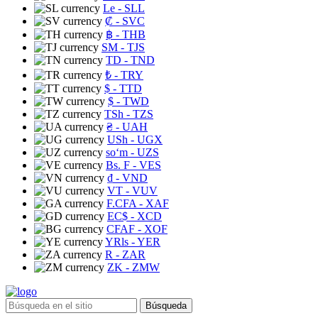
Le
- SLL
₡
- SVC
฿
- THB
ЅМ
- TJS
TD
- TND
₺
- TRY
$
- TTD
$
- TWD
TSh
- TZS
₴
- UAH
USh
- UGX
soʻm
- UZS
Bs. F
- VES
₫
- VND
VT
- VUV
F.CFA
- XAF
EC$
- XCD
CFAF
- XOF
YRls
- YER
R
- ZAR
ZK
- ZMW
Búsqueda