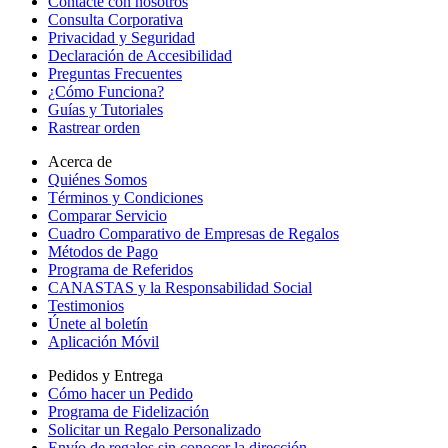
Contacte con nosotros
Consulta Corporativa
Privacidad y Seguridad
Declaración de Accesibilidad
Preguntas Frecuentes
¿Cómo Funciona?
Guías y Tutoriales
Rastrear orden
Acerca de
Quiénes Somos
Términos y Condiciones
Comparar Servicio
Cuadro Comparativo de Empresas de Regalos
Métodos de Pago
Programa de Referidos
CANASTAS y la Responsabilidad Social
Testimonios
Únete al boletín
Aplicación Móvil
Pedidos y Entrega
Cómo hacer un Pedido
Programa de Fidelización
Solicitar un Regalo Personalizado
Envío de regalos sin conocer la dirección