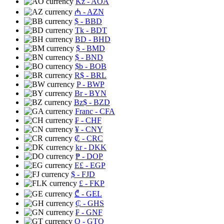
Kz
- AOA
₼
- AZN
$
- BBD
Tk
- BDT
BD
- BHD
$
- BMD
$
- BND
$b
- BOB
R$
- BRL
P
- BWP
Br
- BYN
Bz$
- BZD
Franc
- CFA
₣
- CHF
¥
- CNY
₡
- CRC
kr
- DKK
₱
- DOP
E£
- EGP
$
- FJD
£
- FKP
₾
- GEL
₵
- GHS
₣
- GNF
Q
- GTQ