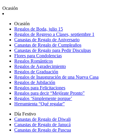
Ocasión
Ocasión
Regalos de Boda, julio 15
Regalos de Regreso a Clases, septiembre 1
Canastas de Regalo de Aniversario
Canastas de Regalo de Cumpleaños
Canastas de Regalo para Pedir Disculpas
Flores para Condolencias
Regalos Románticos
Regalos de Agradecimiento
Regalos de Graduación
Regalos de Inauguración de una Nueva Casa
Regalos de Jubilación
Regalos para Felicitaciones
Regalos para decir “Mejórate Pronto”
Regalos ‘Simplemente porque’
Herramienta “Qué regalar”
Día Festivo
Canastas de Regalo de Diwali
Canastas de Regalo de Janucá
Canastas de Regalo de Pascua