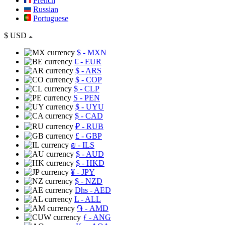
French
Russian
Portuguese
$
USD
$
- MXN
€
- EUR
$
- ARS
$
- COP
$
- CLP
S
- PEN
$
- UYU
$
- CAD
₽
- RUB
£
- GBP
₪
- ILS
$
- AUD
$
- HKD
¥
- JPY
$
- NZD
Dhs
- AED
L
- ALL
֏
- AMD
ƒ
- ANG