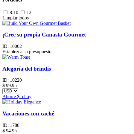
8-10
12
Limpiar todos
¡Cree su propia Canasta Gourmet
ID:
10002
Establezca su presupuesto
Alegoría del brindis
ID:
10220
$
99.95
Ahorre
$ 5
hoy
Vacaciones con caché
ID:
1788
$
94.95