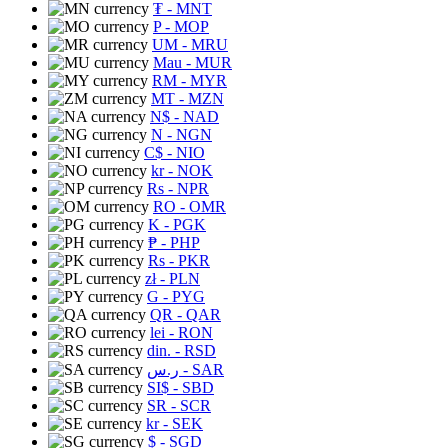
₮
- MNT
P
- MOP
UM
- MRU
Mau
- MUR
RM
- MYR
MT
- MZN
N$
- NAD
N
- NGN
C$
- NIO
kr
- NOK
Rs
- NPR
RO
- OMR
K
- PGK
₱
- PHP
Rs
- PKR
zł
- PLN
G
- PYG
QR
- QAR
lei
- RON
din.
- RSD
ر.س
- SAR
SI$
- SBD
SR
- SCR
kr
- SEK
$
- SGD