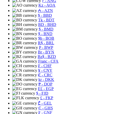
ƒ
- ANG
Kz
- AOA
₼
- AZN
$
- BBD
Tk
- BDT
BD
- BHD
$
- BMD
$
- BND
$b
- BOB
R$
- BRL
P
- BWP
Br
- BYN
Bz$
- BZD
Franc
- CFA
₣
- CHF
¥
- CNY
₡
- CRC
kr
- DKK
₱
- DOP
E£
- EGP
$
- FJD
£
- FKP
₾
- GEL
₵
- GHS
₣
- GNF