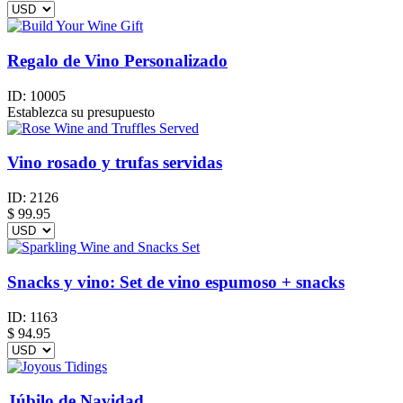
Regalo de Vino Personalizado
ID:
10005
Establezca su presupuesto
Vino rosado y trufas servidas
ID:
2126
$
99.95
Snacks y vino: Set de vino espumoso + snacks
ID:
1163
$
94.95
Júbilo de Navidad