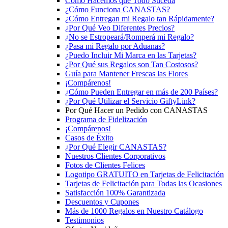
Cómo Hacemos que Todo Suceda
¿Cómo Funciona CANASTAS?
¿Cómo Entregan mi Regalo tan Rápidamente?
¿Por Qué Veo Diferentes Precios?
¿No se Estropeará/Romperá mi Regalo?
¿Pasa mi Regalo por Aduanas?
¿Puedo Incluir Mi Marca en las Tarjetas?
¿Por Qué sus Regalos son Tan Costosos?
Guía para Mantener Frescas las Flores
¡Compárenos!
¿Cómo Pueden Entregar en más de 200 Países?
¿Por Qué Utilizar el Servicio GiftyLink?
Por Qué Hacer un Pedido con CANASTAS
Programa de Fidelización
¡Compárenos!
Casos de Éxito
¿Por Qué Elegir CANASTAS?
Nuestros Clientes Corporativos
Fotos de Clientes Felices
Logotipo GRATUITO en Tarjetas de Felicitación
Tarjetas de Felicitación para Todas las Ocasiones
Satisfacción 100% Garantizada
Descuentos y Cupones
Más de 1000 Regalos en Nuestro Catálogo
Testimonios