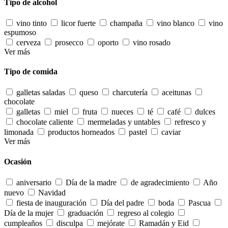
Tipo de alcohol
vino tinto
licor fuerte
champaña
vino blanco
vino
espumoso
cerveza
prosecco
oporto
vino rosado
Ver más
Tipo de comida
galletas saladas
queso
charcutería
aceitunas
chocolate
galletas
miel
fruta
nueces
té
café
dulces
chocolate caliente
mermeladas y untables
refresco y
limonada
productos horneados
pastel
caviar
Ver más
Ocasión
aniversario
Día de la madre
de agradecimiento
Año
nuevo
Navidad
fiesta de inauguración
Día del padre
boda
Pascua
Día de la mujer
graduación
regreso al colegio
cumpleaños
disculpa
mejórate
Ramadán y Eid