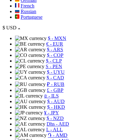
German
French
Russian
Portuguese
$
USD
$
- MXN
€
- EUR
$
- ARS
$
- COP
$
- CLP
S
- PEN
$
- UYU
$
- CAD
₽
- RUB
£
- GBP
₪
- ILS
$
- AUD
$
- HKD
¥
- JPY
$
- NZD
Dhs
- AED
L
- ALL
֏
- AMD