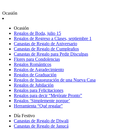
Ocasión
Ocasión
Regalos de Boda, julio 15
Regalos de Regreso a Clases, septiembre 1
Canastas de Regalo de Aniversario
Canastas de Regalo de Cumpleaños
Canastas de Regalo para Pedir Disculpas
Flores para Condolencias
Regalos Románticos
Regalos de Agradecimiento
Regalos de Graduación
Regalos de Inauguración de una Nueva Casa
Regalos de Jubilación
Regalos para Felicitaciones
Regalos para decir “Mejórate Pronto”
Regalos ‘Simplemente porque’
Herramienta “Qué regalar”
Día Festivo
Canastas de Regalo de Diwali
Canastas de Regalo de Janucá