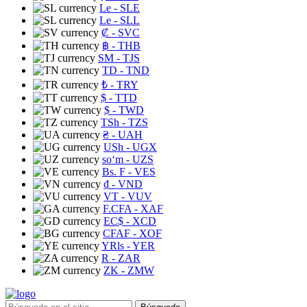
Le
- SLE
Le
- SLL
₡
- SVC
฿
- THB
ЅМ
- TJS
TD
- TND
₺
- TRY
$
- TTD
$
- TWD
TSh
- TZS
₴
- UAH
USh
- UGX
soʻm
- UZS
Bs. F
- VES
₫
- VND
VT
- VUV
F.CFA
- XAF
EC$
- XCD
CFAF
- XOF
YRls
- YER
R
- ZAR
ZK
- ZMW