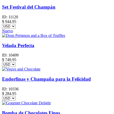
Set Festival del Champán
ID:
11120
$
944.95
Nuevo
Velada Perfecta
ID:
10499
$
749.95
Endorfinas y Champaña para la Felicidad
ID:
10336
$
284.95
Bomba de Chocolates Finos