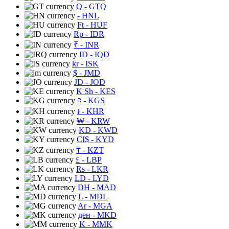
Q
- GTQ
- HNL
Ft
- HUF
Rp
- IDR
₹
- INR
ID
- IQD
kr
- ISK
$
- JMD
JD
- JOD
K Sh
- KES
⃀
- KGS
៛
- KHR
₩
- KRW
KD
- KWD
CI$
- KYD
₸
- KZT
£
- LBP
Rs
- LKR
LD
- LYD
DH
- MAD
L
- MDL
Ar
- MGA
ден
- MKD
K
- MMK