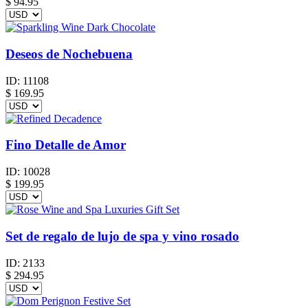
$
94.95
Deseos de Nochebuena
ID:
11108
$
169.95
Fino Detalle de Amor
ID:
10028
$
199.95
Set de regalo de lujo de spa y vino rosado
ID:
2133
$
294.95