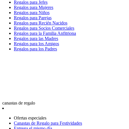
Regalos para Jefes
Regalos para Mujeres
Regalos para Niños
Regalos para Parejas
Regalos para Recién Nacidos
Regalos para Socios Comerciales
Regalos para la Familia Anfitriona
Regalos para las Madres
Regalos para los Amigos
Regalos para los Padres
canastas de regalo
Ofertas especiales
Canastas de Regalo para Festividades
Entrega el mismo día