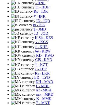
- HNL
Ft
- HUF
Rp
- IDR
₹
- INR
ID
- IQD
kr
- ISK
$
- JMD
JD
- JOD
K Sh
- KES
⃀
- KGS
៛
- KHR
₩
- KRW
KD
- KWD
CI$
- KYD
₸
- KZT
£
- LBP
Rs
- LKR
LD
- LYD
DH
- MAD
L
- MDL
Ar
- MGA
ден
- MKD
K
- MMK
₮
- MNT