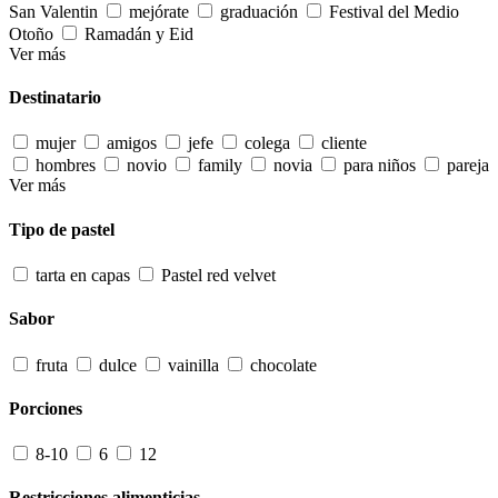
San Valentin
mejórate
graduación
Festival del Medio
Otoño
Ramadán y Eid
Ver más
Destinatario
mujer
amigos
jefe
colega
cliente
hombres
novio
family
novia
para niños
pareja
Ver más
Tipo de pastel
tarta en capas
Pastel red velvet
Sabor
fruta
dulce
vainilla
chocolate
Porciones
8-10
6
12
Restricciones alimenticias