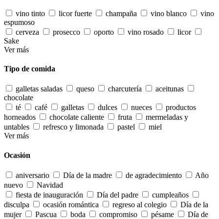
vino tinto
licor fuerte
champaña
vino blanco
vino
espumoso
cerveza
prosecco
oporto
vino rosado
licor
Sake
Ver más
Tipo de comida
galletas saladas
queso
charcutería
aceitunas
chocolate
té
café
galletas
dulces
nueces
productos
horneados
chocolate caliente
fruta
mermeladas y
untables
refresco y limonada
pastel
miel
Ver más
Ocasión
aniversario
Día de la madre
de agradecimiento
Año
nuevo
Navidad
fiesta de inauguración
Día del padre
cumpleaños
disculpa
ocasión romántica
regreso al colegio
Día de la
mujer
Pascua
boda
compromiso
pésame
Día de