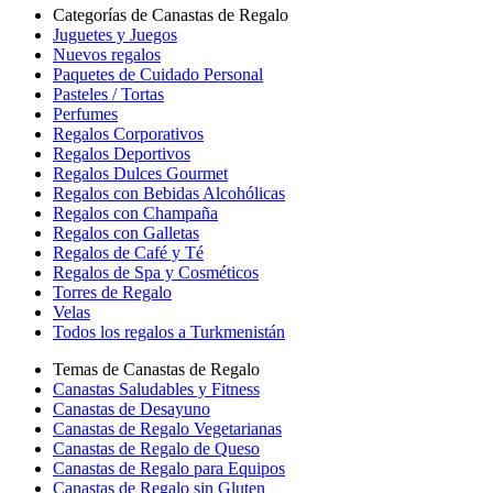
Categorías de Canastas de Regalo
Juguetes y Juegos
Nuevos regalos
Paquetes de Cuidado Personal
Pasteles / Tortas
Perfumes
Regalos Corporativos
Regalos Deportivos
Regalos Dulces Gourmet
Regalos con Bebidas Alcohólicas
Regalos con Champaña
Regalos con Galletas
Regalos de Café y Té
Regalos de Spa y Cosméticos
Torres de Regalo
Velas
Todos los regalos a Turkmenistán
Temas de Canastas de Regalo
Canastas Saludables y Fitness
Canastas de Desayuno
Canastas de Regalo Vegetarianas
Canastas de Regalo de Queso
Canastas de Regalo para Equipos
Canastas de Regalo sin Gluten