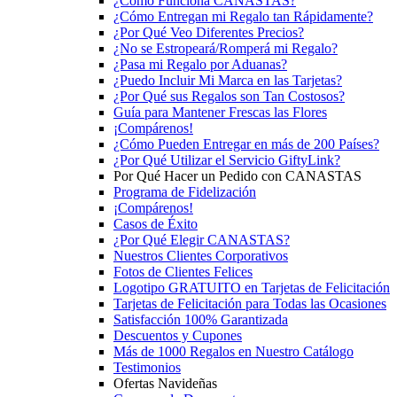
¿Cómo Funciona CANASTAS?
¿Cómo Entregan mi Regalo tan Rápidamente?
¿Por Qué Veo Diferentes Precios?
¿No se Estropeará/Romperá mi Regalo?
¿Pasa mi Regalo por Aduanas?
¿Puedo Incluir Mi Marca en las Tarjetas?
¿Por Qué sus Regalos son Tan Costosos?
Guía para Mantener Frescas las Flores
¡Compárenos!
¿Cómo Pueden Entregar en más de 200 Países?
¿Por Qué Utilizar el Servicio GiftyLink?
Por Qué Hacer un Pedido con CANASTAS
Programa de Fidelización
¡Compárenos!
Casos de Éxito
¿Por Qué Elegir CANASTAS?
Nuestros Clientes Corporativos
Fotos de Clientes Felices
Logotipo GRATUITO en Tarjetas de Felicitación
Tarjetas de Felicitación para Todas las Ocasiones
Satisfacción 100% Garantizada
Descuentos y Cupones
Más de 1000 Regalos en Nuestro Catálogo
Testimonios
Ofertas Navideñas