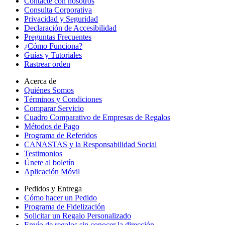
Contacte con nosotros
Consulta Corporativa
Privacidad y Seguridad
Declaración de Accesibilidad
Preguntas Frecuentes
¿Cómo Funciona?
Guías y Tutoriales
Rastrear orden
Acerca de
Quiénes Somos
Términos y Condiciones
Comparar Servicio
Cuadro Comparativo de Empresas de Regalos
Métodos de Pago
Programa de Referidos
CANASTAS y la Responsabilidad Social
Testimonios
Únete al boletín
Aplicación Móvil
Pedidos y Entrega
Cómo hacer un Pedido
Programa de Fidelización
Solicitar un Regalo Personalizado
Envío de regalos sin conocer la dirección