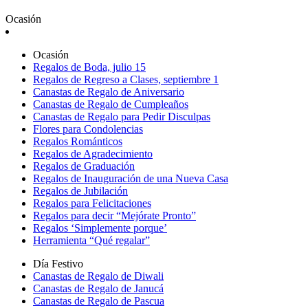
Ocasión
Ocasión
Regalos de Boda, julio 15
Regalos de Regreso a Clases, septiembre 1
Canastas de Regalo de Aniversario
Canastas de Regalo de Cumpleaños
Canastas de Regalo para Pedir Disculpas
Flores para Condolencias
Regalos Románticos
Regalos de Agradecimiento
Regalos de Graduación
Regalos de Inauguración de una Nueva Casa
Regalos de Jubilación
Regalos para Felicitaciones
Regalos para decir “Mejórate Pronto”
Regalos ‘Simplemente porque’
Herramienta “Qué regalar”
Día Festivo
Canastas de Regalo de Diwali
Canastas de Regalo de Janucá
Canastas de Regalo de Pascua