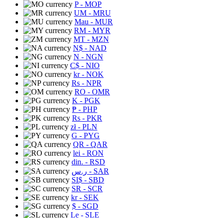
P
- MOP
UM
- MRU
Mau
- MUR
RM
- MYR
MT
- MZN
N$
- NAD
N
- NGN
C$
- NIO
kr
- NOK
Rs
- NPR
RO
- OMR
K
- PGK
₱
- PHP
Rs
- PKR
zł
- PLN
G
- PYG
QR
- QAR
lei
- RON
din.
- RSD
ر.س
- SAR
SI$
- SBD
SR
- SCR
kr
- SEK
$
- SGD
Le
- SLE