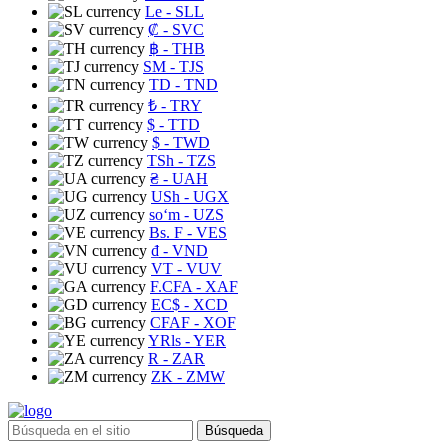
Le
- SLL
₡
- SVC
฿
- THB
ЅМ
- TJS
TD
- TND
₺
- TRY
$
- TTD
$
- TWD
TSh
- TZS
₴
- UAH
USh
- UGX
soʻm
- UZS
Bs. F
- VES
₫
- VND
VT
- VUV
F.CFA
- XAF
EC$
- XCD
CFAF
- XOF
YRls
- YER
R
- ZAR
ZK
- ZMW
Búsqueda