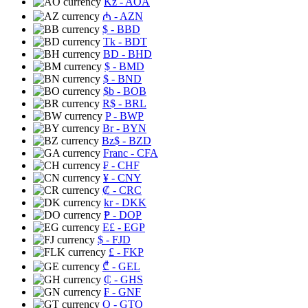
Kz
- AOA
₼
- AZN
$
- BBD
Tk
- BDT
BD
- BHD
$
- BMD
$
- BND
$b
- BOB
R$
- BRL
P
- BWP
Br
- BYN
Bz$
- BZD
Franc
- CFA
₣
- CHF
¥
- CNY
₡
- CRC
kr
- DKK
₱
- DOP
E£
- EGP
$
- FJD
£
- FKP
₾
- GEL
₵
- GHS
₣
- GNF
Q
- GTQ