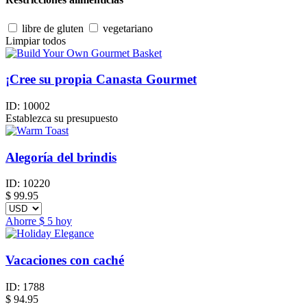
libre de gluten
vegetariano
Limpiar todos
¡Cree su propia Canasta Gourmet
ID:
10002
Establezca su presupuesto
Alegoría del brindis
ID:
10220
$
99.95
Ahorre
$ 5
hoy
Vacaciones con caché
ID:
1788
$
94.95