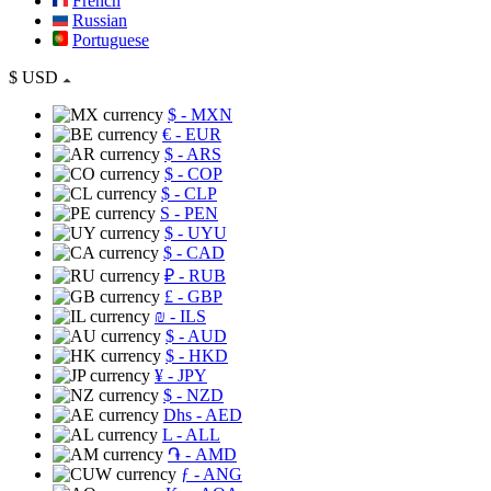
French
Russian
Portuguese
$
USD
$
- MXN
€
- EUR
$
- ARS
$
- COP
$
- CLP
S
- PEN
$
- UYU
$
- CAD
₽
- RUB
£
- GBP
₪
- ILS
$
- AUD
$
- HKD
¥
- JPY
$
- NZD
Dhs
- AED
L
- ALL
֏
- AMD
ƒ
- ANG