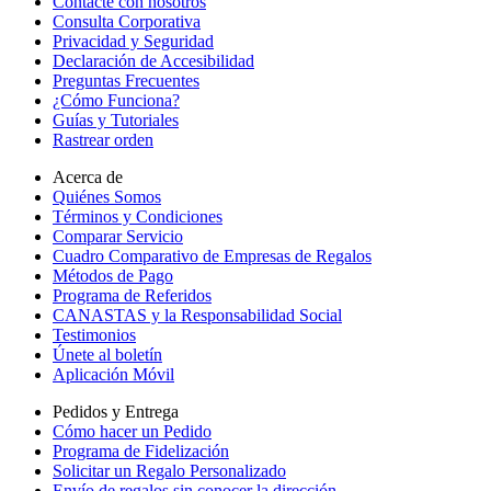
Contacte con nosotros
Consulta Corporativa
Privacidad y Seguridad
Declaración de Accesibilidad
Preguntas Frecuentes
¿Cómo Funciona?
Guías y Tutoriales
Rastrear orden
Acerca de
Quiénes Somos
Términos y Condiciones
Comparar Servicio
Cuadro Comparativo de Empresas de Regalos
Métodos de Pago
Programa de Referidos
CANASTAS y la Responsabilidad Social
Testimonios
Únete al boletín
Aplicación Móvil
Pedidos y Entrega
Cómo hacer un Pedido
Programa de Fidelización
Solicitar un Regalo Personalizado
Envío de regalos sin conocer la dirección