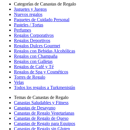
Categorías de Canastas de Regalo
Juguetes y Juegos
Nuevos regalos
Paquetes de Cuidado Personal
Pasteles / Tortas
Perfumes
Regalos Corporativos
Regalos Deportivos
Regalos Dulces Gourmet
Regalos con Bebidas Alcohólicas
Regalos con Champaña
Regalos con Galletas
Regalos de Café y Té
Regalos de Spa y Cosméticos
Torres de Regalo
Velas
Todos los regalos a Turkmenistán
Temas de Canastas de Regalo
Canastas Saludables y Fitness
Canastas de Desayuno
Canastas de Regalo Vegetarianas
Canastas de Regalo de Queso
Canastas de Regalo para Equipos
Canastas de Regalo sin Gluten