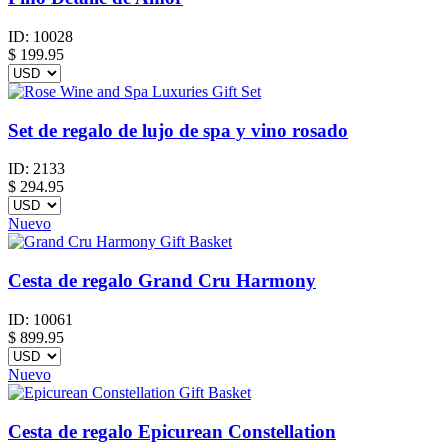
ID:
10028
$
199.95
Set de regalo de lujo de spa y vino rosado
ID:
2133
$
294.95
Nuevo
Cesta de regalo Grand Cru Harmony
ID:
10061
$
899.95
Nuevo
Cesta de regalo Epicurean Constellation