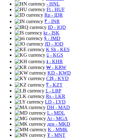
- HNL
Ft
- HUF
Rp
- IDR
₹
- INR
ID
- IQD
kr
- ISK
$
- JMD
JD
- JOD
K Sh
- KES
⃀
- KGS
៛
- KHR
₩
- KRW
KD
- KWD
CI$
- KYD
₸
- KZT
£
- LBP
Rs
- LKR
LD
- LYD
DH
- MAD
L
- MDL
Ar
- MGA
ден
- MKD
K
- MMK
₮
- MNT