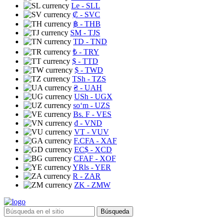
Le
- SLL
₡
- SVC
฿
- THB
ЅМ
- TJS
TD
- TND
₺
- TRY
$
- TTD
$
- TWD
TSh
- TZS
₴
- UAH
USh
- UGX
soʻm
- UZS
Bs. F
- VES
₫
- VND
VT
- VUV
F.CFA
- XAF
EC$
- XCD
CFAF
- XOF
YRls
- YER
R
- ZAR
ZK
- ZMW
Búsqueda