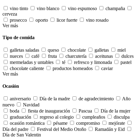
vino tinto
vino blanco
vino espumoso
champaña
cerveza
prosecco
oporto
licor fuerte
vino rosado
Ver más
Tipo de comida
galletas saladas
queso
chocolate
galletas
miel
nueces
café
fruta
charcutería
aceitunas
dulces
mermeladas y untables
té
refresco y limonada
pastel
chocolate caliente
productos horneados
caviar
Ver más
Ocasión
aniversario
Día de la madre
de agradecimiento
Año
nuevo
Navidad
boda
fiesta de inauguración
Pascua
Día de la mujer
graduación
regreso al colegio
cumpleaños
disculpa
ocasión romántica
pésame
compromiso
mejórate
Día del padre
Festival del Medio Otoño
Ramadán y Eid
Día de San Valentin