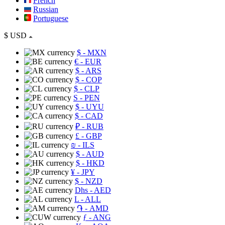
French
Russian
Portuguese
$
USD
$
- MXN
€
- EUR
$
- ARS
$
- COP
$
- CLP
S
- PEN
$
- UYU
$
- CAD
₽
- RUB
£
- GBP
₪
- ILS
$
- AUD
$
- HKD
¥
- JPY
$
- NZD
Dhs
- AED
L
- ALL
֏
- AMD
ƒ
- ANG