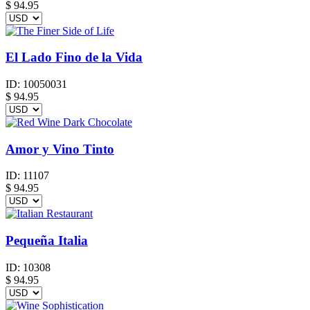
$
94.95
El Lado Fino de la Vida
ID:
10050031
$
94.95
Amor y Vino Tinto
ID:
11107
$
94.95
Pequeña Italia
ID:
10308
$
94.95