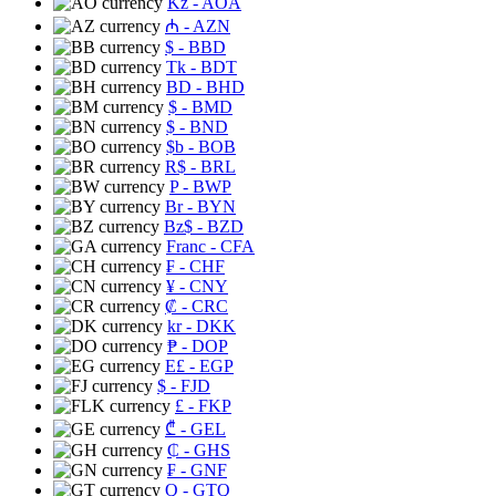
Kz
- AOA
₼
- AZN
$
- BBD
Tk
- BDT
BD
- BHD
$
- BMD
$
- BND
$b
- BOB
R$
- BRL
P
- BWP
Br
- BYN
Bz$
- BZD
Franc
- CFA
₣
- CHF
¥
- CNY
₡
- CRC
kr
- DKK
₱
- DOP
E£
- EGP
$
- FJD
£
- FKP
₾
- GEL
₵
- GHS
₣
- GNF
Q
- GTQ