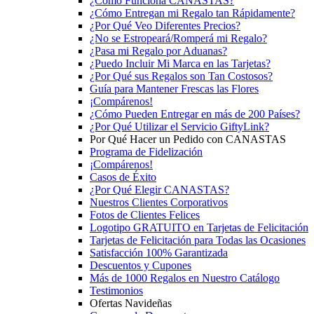
¿Cómo Funciona CANASTAS?
¿Cómo Entregan mi Regalo tan Rápidamente?
¿Por Qué Veo Diferentes Precios?
¿No se Estropeará/Romperá mi Regalo?
¿Pasa mi Regalo por Aduanas?
¿Puedo Incluir Mi Marca en las Tarjetas?
¿Por Qué sus Regalos son Tan Costosos?
Guía para Mantener Frescas las Flores
¡Compárenos!
¿Cómo Pueden Entregar en más de 200 Países?
¿Por Qué Utilizar el Servicio GiftyLink?
Por Qué Hacer un Pedido con CANASTAS
Programa de Fidelización
¡Compárenos!
Casos de Éxito
¿Por Qué Elegir CANASTAS?
Nuestros Clientes Corporativos
Fotos de Clientes Felices
Logotipo GRATUITO en Tarjetas de Felicitación
Tarjetas de Felicitación para Todas las Ocasiones
Satisfacción 100% Garantizada
Descuentos y Cupones
Más de 1000 Regalos en Nuestro Catálogo
Testimonios
Ofertas Navideñas