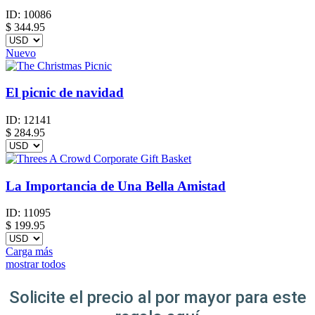
ID:
10086
$
344.95
Nuevo
El picnic de navidad
ID:
12141
$
284.95
La Importancia de Una Bella Amistad
ID:
11095
$
199.95
Carga más
mostrar todos
Solicite el precio al por mayor para este