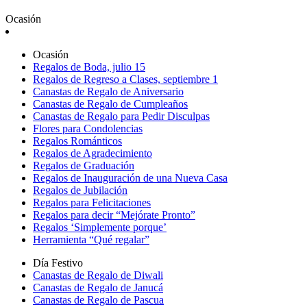
Ocasión
Ocasión
Regalos de Boda, julio 15
Regalos de Regreso a Clases, septiembre 1
Canastas de Regalo de Aniversario
Canastas de Regalo de Cumpleaños
Canastas de Regalo para Pedir Disculpas
Flores para Condolencias
Regalos Románticos
Regalos de Agradecimiento
Regalos de Graduación
Regalos de Inauguración de una Nueva Casa
Regalos de Jubilación
Regalos para Felicitaciones
Regalos para decir “Mejórate Pronto”
Regalos ‘Simplemente porque’
Herramienta “Qué regalar”
Día Festivo
Canastas de Regalo de Diwali
Canastas de Regalo de Janucá
Canastas de Regalo de Pascua