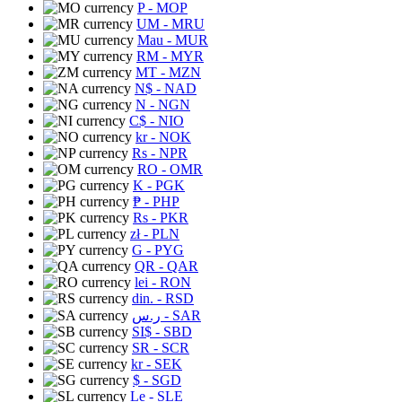
P
- MOP
UM
- MRU
Mau
- MUR
RM
- MYR
MT
- MZN
N$
- NAD
N
- NGN
C$
- NIO
kr
- NOK
Rs
- NPR
RO
- OMR
K
- PGK
₱
- PHP
Rs
- PKR
zł
- PLN
G
- PYG
QR
- QAR
lei
- RON
din.
- RSD
ر.س
- SAR
SI$
- SBD
SR
- SCR
kr
- SEK
$
- SGD
Le
- SLE