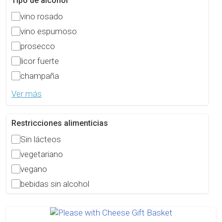
Tipo de alcohol
vino rosado
vino espumoso
prosecco
licor fuerte
champaña
Ver más
Restricciones alimenticias
Sin lácteos
vegetariano
vegano
bebidas sin alcohol