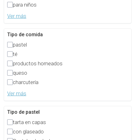
para niños
Ver más
Tipo de comida
pastel
té
productos horneados
queso
charcutería
Ver más
Tipo de pastel
tarta en capas
con glaseado