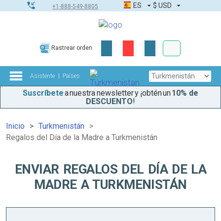
ES
$
USD
+1-888-549-8805
Pedidos corpor
Rastrear orden
Kit de herramient
Asistente
Países
Suscríbete
a nuestra newsletter y ¡obtén un
10% de
DESCUENTO
!
Inicio
Turkmenistán
Regalos del Día de la Madre a Turkmenistán
ENVIAR REGALOS DEL DÍA DE LA
MADRE A TURKMENISTÁN