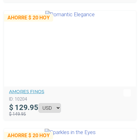
AHORRE
$ 20
HOY
AMORES FINOS
ID:
10204
$
129.95
$ 149.95
AHORRE
$ 20
HOY