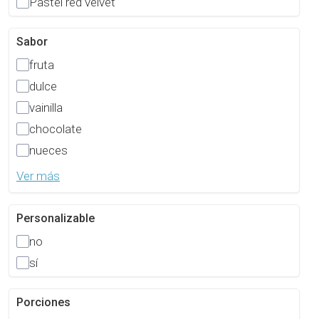
Pastel red velvet
Sabor
fruta
dulce
vainilla
chocolate
nueces
Ver más
Personalizable
no
sí
Porciones