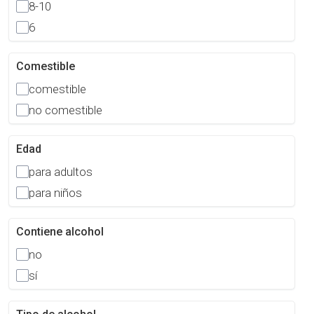
8-10
6
Comestible
comestible
no comestible
Edad
para adultos
para niños
Contiene alcohol
no
sí