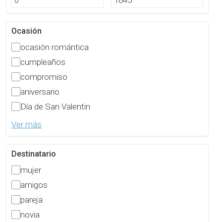
Ocasión
ocasión romántica
cumpleaños
compromiso
aniversario
Día de San Valentin
Ver más
Destinatario
mujer
amigos
pareja
novia