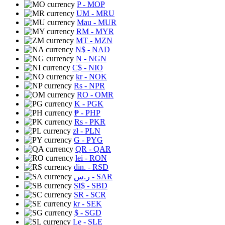
P
- MOP
UM
- MRU
Mau
- MUR
RM
- MYR
MT
- MZN
N$
- NAD
N
- NGN
C$
- NIO
kr
- NOK
Rs
- NPR
RO
- OMR
K
- PGK
₱
- PHP
Rs
- PKR
zł
- PLN
G
- PYG
QR
- QAR
lei
- RON
din.
- RSD
ر.س
- SAR
SI$
- SBD
SR
- SCR
kr
- SEK
$
- SGD
Le
- SLE