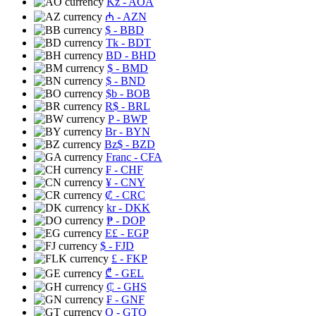
Kz
- AOA
₼
- AZN
$
- BBD
Tk
- BDT
BD
- BHD
$
- BMD
$
- BND
$b
- BOB
R$
- BRL
P
- BWP
Br
- BYN
Bz$
- BZD
Franc
- CFA
₣
- CHF
¥
- CNY
₡
- CRC
kr
- DKK
₱
- DOP
E£
- EGP
$
- FJD
£
- FKP
₾
- GEL
₵
- GHS
₣
- GNF
Q
- GTQ