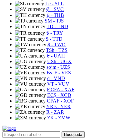
Le
- SLL
₡
- SVC
฿
- THB
ЅМ
- TJS
TD
- TND
₺
- TRY
$
- TTD
$
- TWD
TSh
- TZS
₴
- UAH
USh
- UGX
soʻm
- UZS
Bs. F
- VES
₫
- VND
VT
- VUV
F.CFA
- XAF
EC$
- XCD
CFAF
- XOF
YRls
- YER
R
- ZAR
ZK
- ZMW
Búsqueda