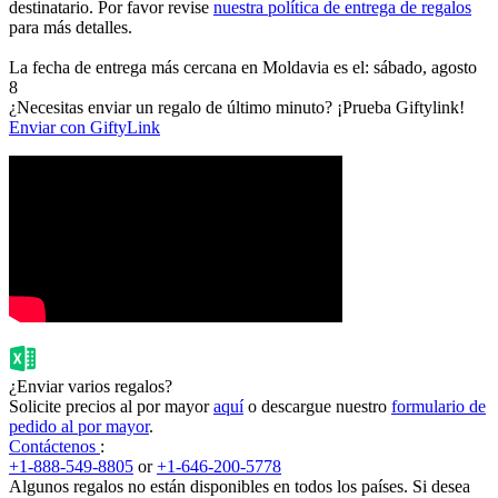
destinatario. Por favor revise
nuestra política de entrega de regalos
para más detalles.
La fecha de entrega más cercana en Moldavia es el: sábado, agosto
8
¿Necesitas enviar un regalo de último minuto? ¡Prueba Giftylink!
Enviar con GiftyLink
¿Enviar varios regalos?
Solicite precios al por mayor
aquí
o descargue nuestro
formulario de
pedido al por mayor
.
Contáctenos
:
+1-888-549-8805
or
+1-646-200-5778
Algunos regalos no están disponibles en todos los países. Si desea