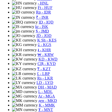
- HNL
Ft
- HUF
Rp
- IDR
₹
- INR
ID
- IQD
kr
- ISK
$
- JMD
JD
- JOD
K Sh
- KES
⃀
- KGS
៛
- KHR
₩
- KRW
KD
- KWD
CI$
- KYD
₸
- KZT
£
- LBP
Rs
- LKR
LD
- LYD
DH
- MAD
L
- MDL
Ar
- MGA
ден
- MKD
K
- MMK
₮
- MNT