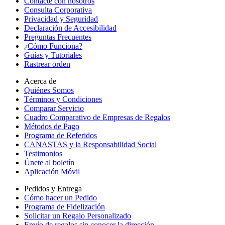
Contacte con nosotros
Consulta Corporativa
Privacidad y Seguridad
Declaración de Accesibilidad
Preguntas Frecuentes
¿Cómo Funciona?
Guías y Tutoriales
Rastrear orden
Acerca de
Quiénes Somos
Términos y Condiciones
Comparar Servicio
Cuadro Comparativo de Empresas de Regalos
Métodos de Pago
Programa de Referidos
CANASTAS y la Responsabilidad Social
Testimonios
Únete al boletín
Aplicación Móvil
Pedidos y Entrega
Cómo hacer un Pedido
Programa de Fidelización
Solicitar un Regalo Personalizado
Envío de regalos sin conocer la dirección