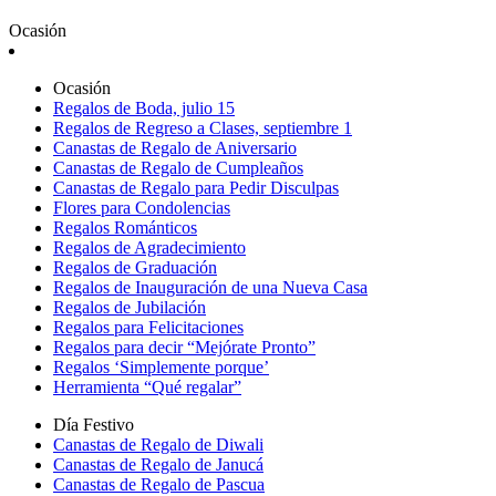
Ocasión
Ocasión
Regalos de Boda, julio 15
Regalos de Regreso a Clases, septiembre 1
Canastas de Regalo de Aniversario
Canastas de Regalo de Cumpleaños
Canastas de Regalo para Pedir Disculpas
Flores para Condolencias
Regalos Románticos
Regalos de Agradecimiento
Regalos de Graduación
Regalos de Inauguración de una Nueva Casa
Regalos de Jubilación
Regalos para Felicitaciones
Regalos para decir “Mejórate Pronto”
Regalos ‘Simplemente porque’
Herramienta “Qué regalar”
Día Festivo
Canastas de Regalo de Diwali
Canastas de Regalo de Janucá
Canastas de Regalo de Pascua