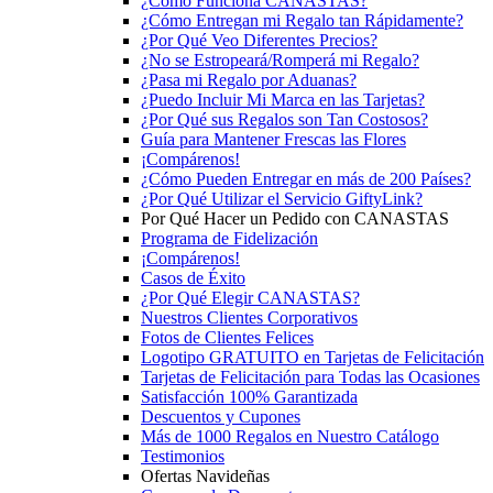
¿Cómo Funciona CANASTAS?
¿Cómo Entregan mi Regalo tan Rápidamente?
¿Por Qué Veo Diferentes Precios?
¿No se Estropeará/Romperá mi Regalo?
¿Pasa mi Regalo por Aduanas?
¿Puedo Incluir Mi Marca en las Tarjetas?
¿Por Qué sus Regalos son Tan Costosos?
Guía para Mantener Frescas las Flores
¡Compárenos!
¿Cómo Pueden Entregar en más de 200 Países?
¿Por Qué Utilizar el Servicio GiftyLink?
Por Qué Hacer un Pedido con CANASTAS
Programa de Fidelización
¡Compárenos!
Casos de Éxito
¿Por Qué Elegir CANASTAS?
Nuestros Clientes Corporativos
Fotos de Clientes Felices
Logotipo GRATUITO en Tarjetas de Felicitación
Tarjetas de Felicitación para Todas las Ocasiones
Satisfacción 100% Garantizada
Descuentos y Cupones
Más de 1000 Regalos en Nuestro Catálogo
Testimonios
Ofertas Navideñas